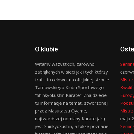
O klubie
Osta
Witamy wszystkich, zarówno
Semina
zabłąkanych w sieci jak i tych którzy
czerw
trafili tu celowo, na oficjalnej stronie
Mistrz
Tarnowskiego Klubu Sportowego
Kwalif
"Shinkyokushin Karate". Znajdziecie
Europy
tu informacje na temat, stworzonej
Podsu
przez Masutatsu Oyame,
Mistrz
najtwardszej odmiany Karate jaką
maja 
jest Shinkyokushin, a także poznacie
Semina