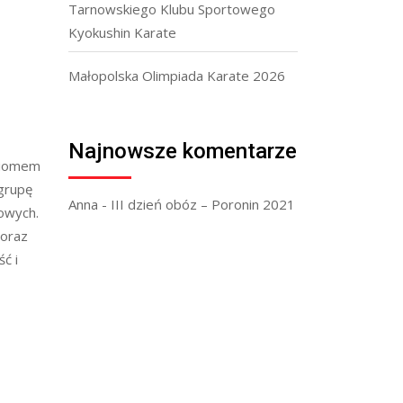
Tarnowskiego Klubu Sportowego
Kyokushin Karate
Małopolska Olimpiada Karate 2026
Najnowsze komentarze
oziomem
 grupę
Anna
-
III dzień obóz – Poronin 2021
owych.
coraz
ć i