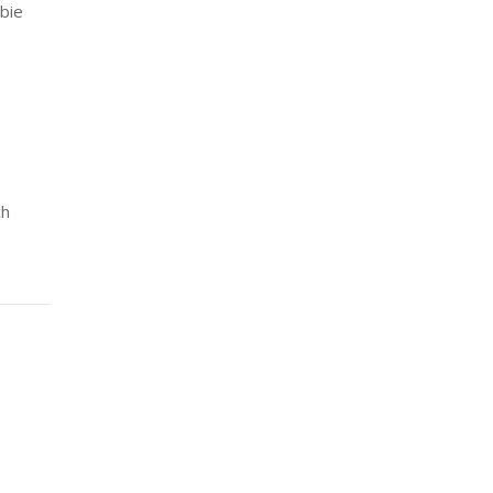
bie
ch