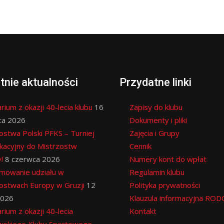
tnie aktualności
Przydatne linki
rium z okazji 40-lecia klubu
16
Zapisy do klubu
ca 2026
Dokumenty i pliki
ostwa Polski PFKS – Turniej
Zajęcia i Grupy
ikacyjny do Mistrzostw
Cennik
!
8 czerwca 2026
Numery kont do wpłat
mowanie udziału w
Regulamin klubu
ostwach Europy w Gruzji
12
Polityka prywatności
2026
Klauzula informacyjna ROD
rium z okazji 40-lecia
Kontakt