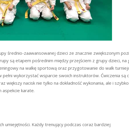
rupy średnio-zaawansowanej dzieci ze znacznie zwiększonym p
 grupy są etapem pośrednim między przejściem z grupy dzieci, na
treningowy na walkę sportową oraz przygotowanie do walk turniej
 pełni wykorzystać wsparcie swoich instruktorów. Ćwiczenia są 
az większy nacisk nie tylko na dokładność wykonania, ale i szybkoś
 aspekcie karate.
ch umiejętności. Każdy trenujący podczas coraz bardziej