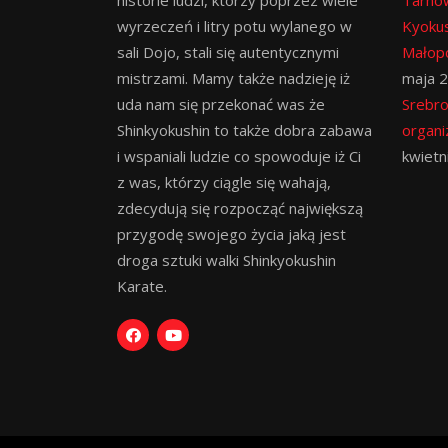
historie ludzi, którzy poprzez wiele
Tarno
wyrzeczeń i litry potu wylanego w
Kyokus
sali Dojo, stali się autentycznymi
Małopo
mistrzami. Mamy także nadzieję iż
maja 
uda nam się przekonać was że
Srebro
Shinkyokushin to także dobra zabawa
organi
i wspaniali ludzie co spowoduje iż Ci
kwietn
z was, którzy ciągle się wahają,
zdecydują się rozpocząć największą
przygodę swojego życia jaką jest
droga sztuki walki Shinkyokushin
Karate.