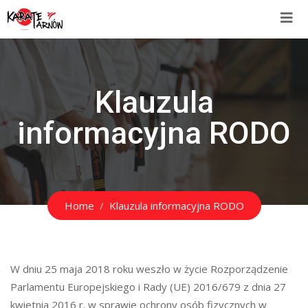
Klauzula
informacyjna RODO
Home
Klauzula informacyjna RODO
W dniu 25 maja 2018 roku weszło w życie Rozporządzenie
Parlamentu Europejskiego i Rady (UE) 2016/679 z dnia 27
kwietnia 2016 r. w sprawie ochrony osób fizycznych w