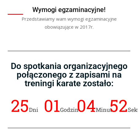
Wymogi egzaminacyjne!
Przedstawiamy wam wymogi egzaminacyjne
obowiązujące w 2017r.
Do spotkania organizacyjnego
połączonego z zapisami na
treningi karate zostało:
25
01
04
52
Dni
Godzin
Minut
Sek