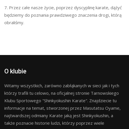
7. Przez całe nasze życie, poprzez dyscyplinę karate, dążyć
będziemy do poznania prawdziwego znaczenia drogi, którą
obraliśmy.
O klubie
Witamy wszystkich, zarówno zabłąkanych w sieci jak i tych
którzy trafili tu celowo, na oficjalnej stronie Tarnowskiego
Klubu Sportowego "Shinkyokushin Karate". Znajdziecie tu
informacje na temat, stworzonej przez Masutatsu Oyame,
najtwardszej odmiany Karate jaką jest Shinkyokushin, a
także poznacie historie ludzi, którzy poprzez wiele