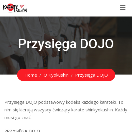
Przysięga DOJO
Home
O Kyokushin
Przysięga DOJO
Przysięga DOJO podstawowy kodeks każdego karateki. To
nim się kierują wszyscy ćwiczący karate shinkyokushin. Każdy
musi go znać.
PRZYSIĘGA DOJO