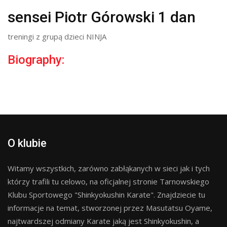
sensei Piotr Górowski 1 dan
treningi z grupą dzieci NINJA
Biography:
O klubie
Witamy wszystkich, zarówno zabłąkanych w sieci jak i tych
którzy trafili tu celowo, na oficjalnej stronie Tarnowskiego
Klubu Sportowego "Shinkyokushin Karate". Znajdziecie tu
informacje na temat, stworzonej przez Masutatsu Oyame,
najtwardszej odmiany Karate jaką jest Shinkyokushin, a