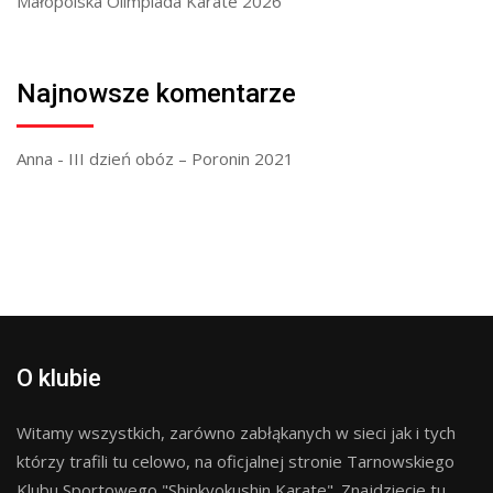
Małopolska Olimpiada Karate 2026
Najnowsze komentarze
Anna
-
III dzień obóz – Poronin 2021
O klubie
Witamy wszystkich, zarówno zabłąkanych w sieci jak i tych
którzy trafili tu celowo, na oficjalnej stronie Tarnowskiego
Klubu Sportowego "Shinkyokushin Karate". Znajdziecie tu