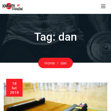
Tag:
dan
Home
dan
18
lut
2018