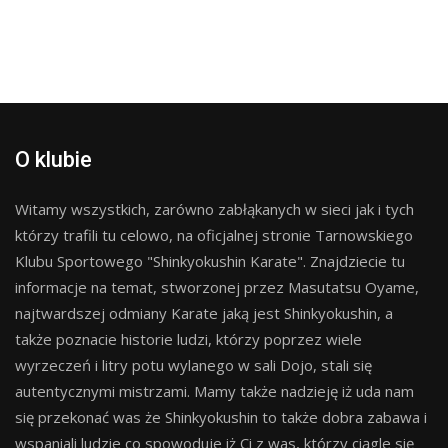
O klubie
Witamy wszystkich, zarówno zabłąkanych w sieci jak i tych
którzy trafili tu celowo, na oficjalnej stronie Tarnowskiego
Klubu Sportowego "Shinkyokushin Karate". Znajdziecie tu
informacje na temat, stworzonej przez Masutatsu Oyame,
najtwardszej odmiany Karate jaką jest Shinkyokushin, a
także poznacie historie ludzi, którzy poprzez wiele
wyrzeczeń i litry potu wylanego w sali Dojo, stali się
autentycznymi mistrzami. Mamy także nadzieję iż uda nam
się przekonać was że Shinkyokushin to także dobra zabawa i
wspaniali ludzie co spowoduje iż Ci z was, którzy ciągle się