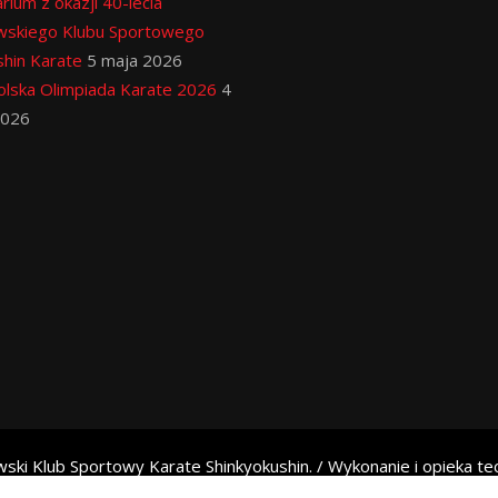
rium z okazji 40-lecia
wskiego Klubu Sportowego
hin Karate
5 maja 2026
lska Olimpiada Karate 2026
4
2026
ski Klub Sportowy Karate Shinkyokushin. / Wykonanie i opieka te