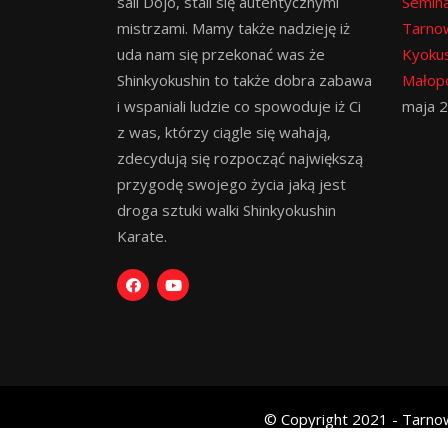
sali Dojo, stali się autentycznymi
Semina
mistrzami. Mamy także nadzieję iż
Tarno
uda nam się przekonać was że
Kyokus
Shinkyokushin to także dobra zabawa
Małopo
i wspaniali ludzie co spowoduje iż Ci
maja 
z was, którzy ciągle się wahają,
zdecydują się rozpocząć największą
przygodę swojego życia jaką jest
droga sztuki walki Shinkyokushin
Karate.
© Copyright 2021 - Tarnow