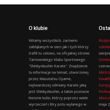
O klubie
Osta
Witamy wszystkich, zarówno
Rozpo
zabłąkanych w sieci jak i tych którzy
szkol
trafili tu celowo, na oficjalnej stronie
sierpn
Tarnowskiego Klubu Sportowego
Semina
"Shinkyokushin Karate". Znajdziecie
czerw
tu informacje na temat, stworzonej
Mistrz
przez Masutatsu Oyame,
Kwalif
najtwardszej odmiany Karate jaką
Europy
jest Shinkyokushin, a także poznacie
Podsu
historie ludzi, którzy poprzez wiele
Mistrz
wyrzeczeń i litry potu wylanego w
maja 