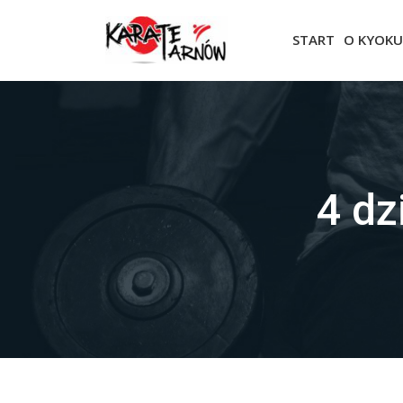
START
O KYOKU
4 dz