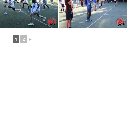
1
2
►