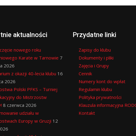
tnie aktualności
Przydatne linki
częcie nowego roku
Zapisy do klubu
eniowego Karate w Tarnowie
7
Dokumenty i pliki
ia 2026
Zajęcia i Grupy
rium z okazji 40-lecia klubu
16
Cennik
ca 2026
Numery kont do wpłat
ostwa Polski PFKS – Turniej
Regulamin klubu
ikacyjny do Mistrzostw
Polityka prywatności
!
8 czerwca 2026
Klauzula informacyjna ROD
mowanie udziału w
Kontakt
ostwach Europy w Gruzji
12
2026