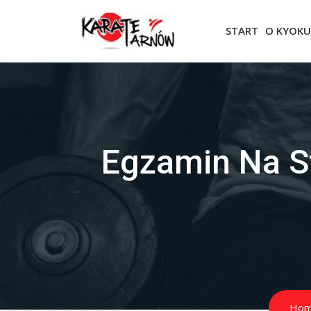
START
O KYOKU
Egzamin Na St
Ho