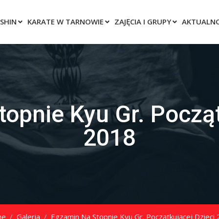
SHIN
KARATE W TARNOWIE
ZAJĘCIA I GRUPY
AKTUALNO
opnie Kyu Gr. Począt
2018
me
Galeria
Egzamin Na Stopnie Kyu Gr. Początkującej Dzieci