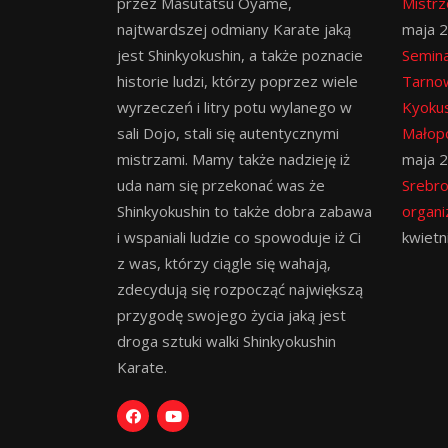
przez Masutatsu Oyame,
Mistrz
najtwardszej odmiany Karate jaką
maja 
jest Shinkyokushin, a także poznacie
Semina
historie ludzi, którzy poprzez wiele
Tarno
wyrzeczeń i litry potu wylanego w
Kyokus
sali Dojo, stali się autentycznymi
Małopo
mistrzami. Mamy także nadzieję iż
maja 
uda nam się przekonać was że
Srebro
Shinkyokushin to także dobra zabawa
organi
i wspaniali ludzie co spowoduje iż Ci
kwietn
z was, którzy ciągle się wahają,
zdecydują się rozpocząć największą
przygodę swojego życia jaką jest
droga sztuki walki Shinkyokushin
Karate.