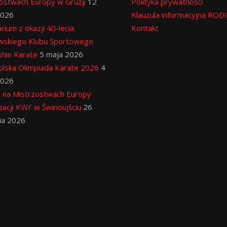
ostwach Europy w Gruzji
12
Polityka prywatności
2026
Klauzula informacyjna ROD
rium z okazji 40-lecia
Kontakt
wskiego Klubu Sportowego
hin Karate
5 maja 2026
lska Olimpiada Karate 2026
4
2026
 na Mistrzostwach Europy
zacji KWF w Świnoujściu
26
ia 2026