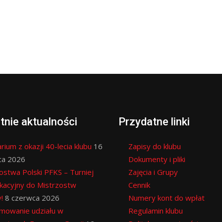
tnie aktualności
Przydatne linki
rium z okazji 40-lecia klubu
16
Zapisy do klubu
ca 2026
Dokumenty i pliki
ostwa Polski PFKS – Turniej
Zajęcia i Grupy
ikacyjny do Mistrzostw
Cennik
!
8 czerwca 2026
Numery kont do wpłat
mowanie udziału w
Regulamin klubu