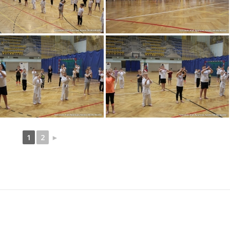
1
2
►