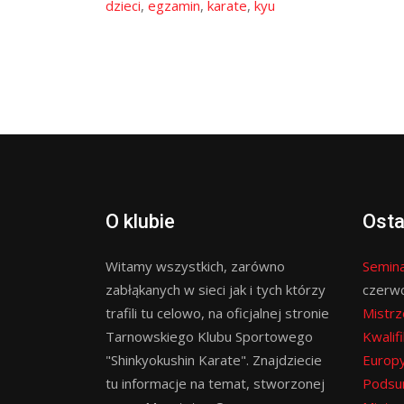
dzieci
,
egzamin
,
karate
,
kyu
O klubie
Osta
Witamy wszystkich, zarówno
Semina
zabłąkanych w sieci jak i tych którzy
czerw
trafili tu celowo, na oficjalnej stronie
Mistrz
Tarnowskiego Klubu Sportowego
Kwalif
"Shinkyokushin Karate". Znajdziecie
Europy
tu informacje na temat, stworzonej
Podsu