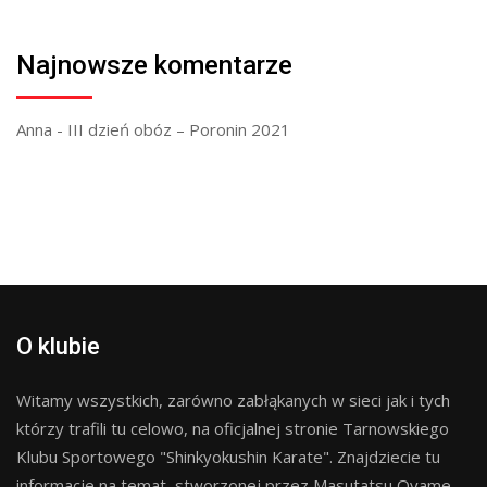
Najnowsze komentarze
Anna
-
III dzień obóz – Poronin 2021
O klubie
Witamy wszystkich, zarówno zabłąkanych w sieci jak i tych
którzy trafili tu celowo, na oficjalnej stronie Tarnowskiego
Klubu Sportowego "Shinkyokushin Karate". Znajdziecie tu
informacje na temat, stworzonej przez Masutatsu Oyame,