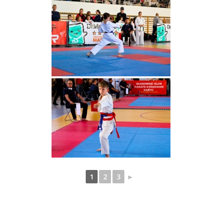
1
2
3
►