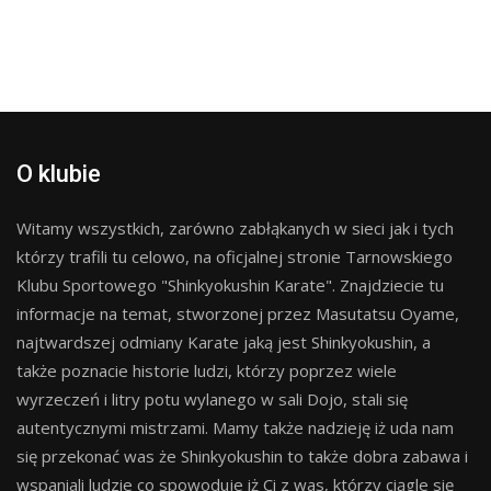
O klubie
Witamy wszystkich, zarówno zabłąkanych w sieci jak i tych
którzy trafili tu celowo, na oficjalnej stronie Tarnowskiego
Klubu Sportowego "Shinkyokushin Karate". Znajdziecie tu
informacje na temat, stworzonej przez Masutatsu Oyame,
najtwardszej odmiany Karate jaką jest Shinkyokushin, a
także poznacie historie ludzi, którzy poprzez wiele
wyrzeczeń i litry potu wylanego w sali Dojo, stali się
autentycznymi mistrzami. Mamy także nadzieję iż uda nam
się przekonać was że Shinkyokushin to także dobra zabawa i
wspaniali ludzie co spowoduje iż Ci z was, którzy ciągle się