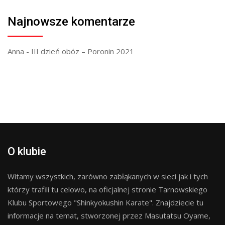
Najnowsze komentarze
Anna
-
III dzień obóz – Poronin 2021
O klubie
Witamy wszystkich, zarówno zabłąkanych w sieci jak i tych
którzy trafili tu celowo, na oficjalnej stronie Tarnowskiego
Klubu Sportowego "Shinkyokushin Karate". Znajdziecie tu
informacje na temat, stworzonej przez Masutatsu Oyame,