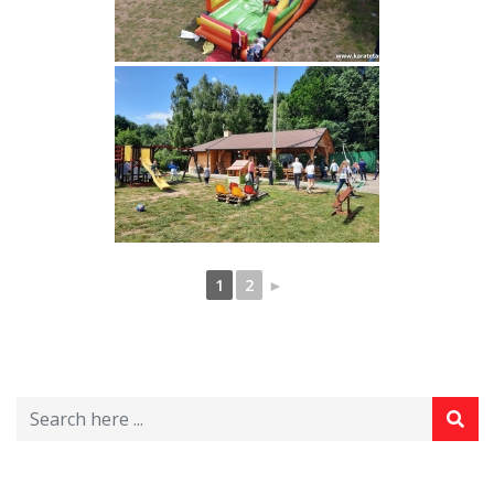
1
2
►