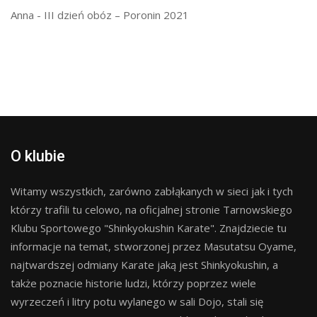
Anna
-
III dzień obóz – Poronin 2021
O klubie
Witamy wszystkich, zarówno zabłąkanych w sieci jak i tych
którzy trafili tu celowo, na oficjalnej stronie Tarnowskiego
Klubu Sportowego "Shinkyokushin Karate". Znajdziecie tu
informacje na temat, stworzonej przez Masutatsu Oyame,
najtwardszej odmiany Karate jaką jest Shinkyokushin, a
także poznacie historie ludzi, którzy poprzez wiele
wyrzeczeń i litry potu wylanego w sali Dojo, stali się