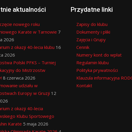
tnie aktualności
Przydatne linki
częcie nowego roku
Zapisy do klubu
eniowego Karate w Tarnowie
7
Dokumenty i pliki
ia 2026
Zajęcia i Grupy
rium z okazji 40-lecia klubu
16
Cennik
ca 2026
Numery kont do wpłat
ostwa Polski PFKS – Turniej
Regulamin klubu
ikacyjny do Mistrzostw
Polityka prywatności
!
8 czerwca 2026
Klauzula informacyjna ROD
mowanie udziału w
Kontakt
ostwach Europy w Gruzji
12
2026
rium z okazji 40-lecia
wskiego Klubu Sportowego
hin Karate
5 maja 2026
lska Olimpiada Karate 2026
4