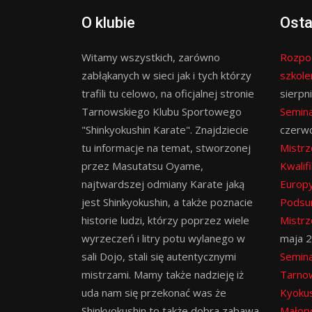
O klubie
Osta
Witamy wszystkich, zarówno
Rozpo
zabłąkanych w sieci jak i tych którzy
szkol
trafili tu celowo, na oficjalnej stronie
sierpn
Tarnowskiego Klubu Sportowego
Semina
"Shinkyokushin Karate". Znajdziecie
czerw
tu informacje na temat, stworzonej
Mistrz
przez Masutatsu Oyame,
Kwalif
najtwardszej odmiany Karate jaką
Europy
jest Shinkyokushin, a także poznacie
Podsu
historie ludzi, którzy poprzez wiele
Mistrz
wyrzeczeń i litry potu wylanego w
maja 
sali Dojo, stali się autentycznymi
Semina
mistrzami. Mamy także nadzieję iż
Tarno
uda nam się przekonać was że
Kyokus
Shinkyokushin to także dobra zabawa
Małopo