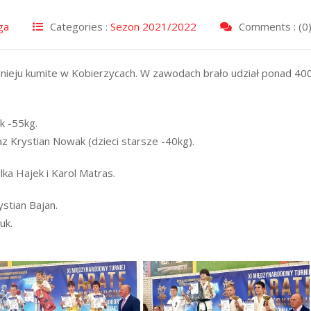
ga
Categories :
Sezon 2021/2022
Comments : (0
eju kumite w Kobierzycach. W zawodach brało udział ponad 40
k -55kg.
az Krystian Nowak (dzieci starsze -40kg).
lka Hajek i Karol Matras.
stian Bajan.
uk.