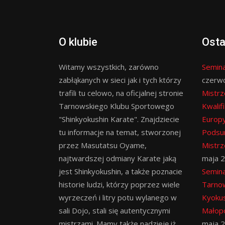
O klubie
Osta
Witamy wszystkich, zarówno
Semina
zabłąkanych w sieci jak i tych którzy
czerw
trafili tu celowo, na oficjalnej stronie
Mistrz
Tarnowskiego Klubu Sportowego
Kwalif
"Shinkyokushin Karate". Znajdziecie
Europy
tu informacje na temat, stworzonej
Podsu
przez Masutatsu Oyame,
Mistrz
najtwardszej odmiany Karate jaką
maja 
jest Shinkyokushin, a także poznacie
Semina
historie ludzi, którzy poprzez wiele
Tarno
wyrzeczeń i litry potu wylanego w
Kyokus
sali Dojo, stali się autentycznymi
Małopo
mistrzami. Mamy także nadzieję iż
maja 