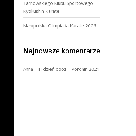
Tarnowskiego Klubu Sportowego
Kyokushin Karate
Małopolska Olimpiada Karate 2026
Najnowsze komentarze
Anna
-
III dzień obóz – Poronin 2021