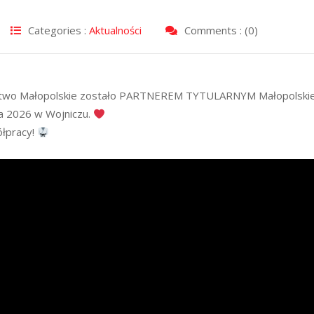
Categories :
Aktualności
Comments : (0)
ztwo Małopolskie zostało PARTNEREM TYTULARNYM Małopolskie
ja 2026 w Wojniczu.
ółpracy!