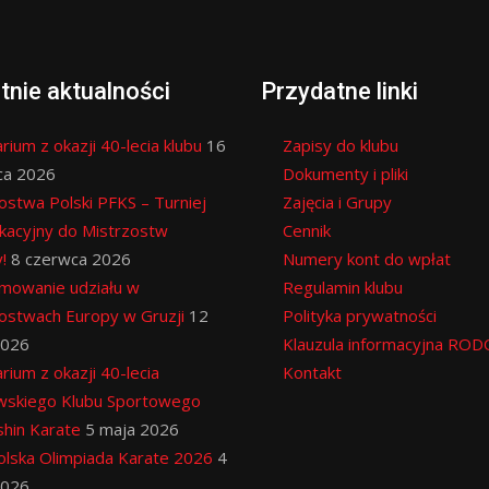
tnie aktualności
Przydatne linki
rium z okazji 40-lecia klubu
16
Zapisy do klubu
ca 2026
Dokumenty i pliki
ostwa Polski PFKS – Turniej
Zajęcia i Grupy
ikacyjny do Mistrzostw
Cennik
!
8 czerwca 2026
Numery kont do wpłat
mowanie udziału w
Regulamin klubu
ostwach Europy w Gruzji
12
Polityka prywatności
2026
Klauzula informacyjna ROD
rium z okazji 40-lecia
Kontakt
wskiego Klubu Sportowego
hin Karate
5 maja 2026
lska Olimpiada Karate 2026
4
2026