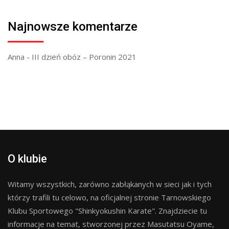
Najnowsze komentarze
Anna
-
III dzień obóz – Poronin 2021
O klubie
Witamy wszystkich, zarówno zabłąkanych w sieci jak i tych
którzy trafili tu celowo, na oficjalnej stronie Tarnowskiego
Klubu Sportowego "Shinkyokushin Karate". Znajdziecie tu
informacje na temat, stworzonej przez Masutatsu Oyame,