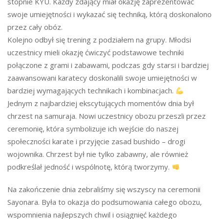
stopnie KYU. Każdy zdający miał okazję zaprezentować
swoje umiejętności i wykazać się techniką, którą doskonalono
przez cały obóz.
Kolejno odbył się trening z podziałem na grupy. Młodsi
uczestnicy mieli okazję ćwiczyć podstawowe techniki
połączone z grami i zabawami, podczas gdy starsi i bardziej
zaawansowani karatecy doskonalili swoje umiejętności w
bardziej wymagających technikach i kombinacjach.
Jednym z najbardziej ekscytujących momentów dnia był
chrzest na samuraja. Nowi uczestnicy obozu przeszli przez
ceremonię, która symbolizuje ich wejście do naszej
społeczności karate i przyjęcie zasad bushido – drogi
wojownika. Chrzest był nie tylko zabawny, ale również
podkreślał jedność i wspólnotę, którą tworzymy.
Na zakończenie dnia zebraliśmy się wszyscy na ceremonii
Sayonara. Była to okazja do podsumowania całego obozu,
wspomnienia najlepszych chwil i osiągnięć każdego