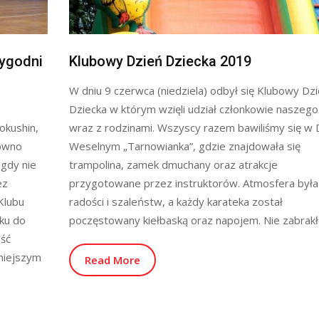
tygodni
Klubowy Dzień Dziecka 2019
W dniu 9 czerwca (niedziela) odbył się Klubowy Dz
Dziecka w którym wzięli udział członkowie naszego
okushin,
wraz z rodzinami. Wszyscy razem bawiliśmy się w
równo
Weselnym „Tarnowianka”, gdzie znajdowała się
igdy nie
trampolina, zamek dmuchany oraz atrakcje
ez
przygotowane przez instruktorów. Atmosfera była
Klubu
radości i szaleństw, a każdy karateka został
ku do
poczęstowany kiełbaską oraz napojem. Nie zabrakł
ość
niejszym
Read More