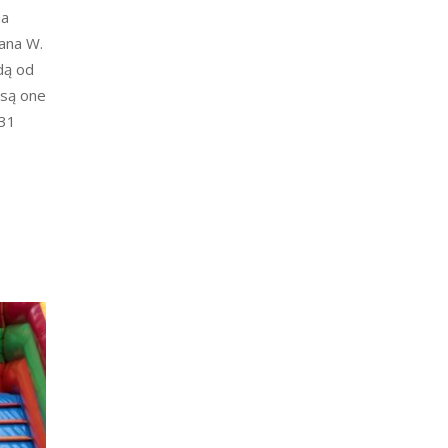
na
hana W.
dą od
 są one
 31