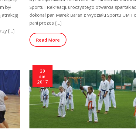
em był
Sportu i Rekreacji. uroczystego otwarcia spartakia
 atrakcją
dokonał pan Marek Baran z Wydziału Sportu UMT 
pani prezes […]
rzy […]
Read More
29
sie
2017