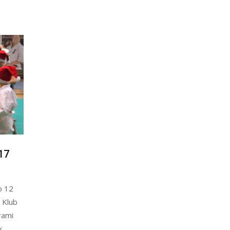
17
o 12
 Klub
rami
k