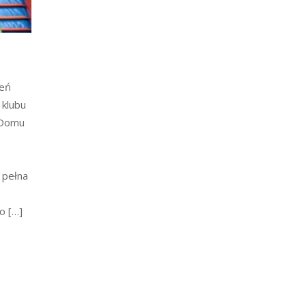
ień
 klubu
 Domu
 pełna
o […]