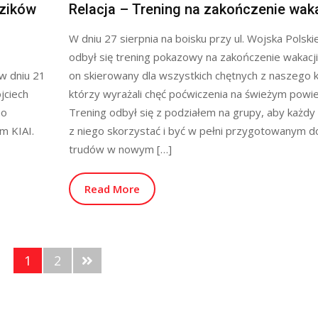
dzików
Relacja – Trening na zakończenie waka
W dniu 27 sierpnia na boisku przy ul. Wojska Polski
odbył się trening pokazowy na zakończenie wakacji
 w dniu 21
on skierowany dla wszystkich chętnych z naszego k
jciech
którzy wyrażali chęć poćwiczenia na świeżym powie
no
Trening odbył się z podziałem na grupy, aby każdy
m KIAI.
z niego skorzystać i być w pełni przygotowanym d
trudów w nowym […]
Read More
1
2