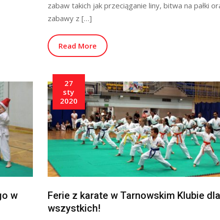
zabaw takich jak przeciąganie liny, bitwa na pałki or
zabawy z […]
Read More
27
sty
2020
go w
Ferie z karate w Tarnowskim Klubie dl
wszystkich!