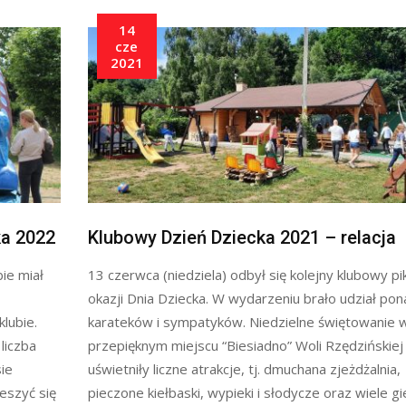
14
cze
2021
ka 2022
Klubowy Dzień Dziecka 2021 – relacja
ie miał
13 czerwca (niedziela) odbył się kolejny klubowy pik
okazji Dnia Dziecka. W wydarzeniu brało udział po
lubie.
karateków i sympatyków. Niedzielne świętowanie 
liczba
przepięknym miejscu “Biesiadno” Woli Rzędzińskiej
sie
uświetniły liczne atrakcje, tj. dmuchana zjeżdżalnia,
eszyć się
pieczone kiełbaski, wypieki i słodycze oraz wiele gie