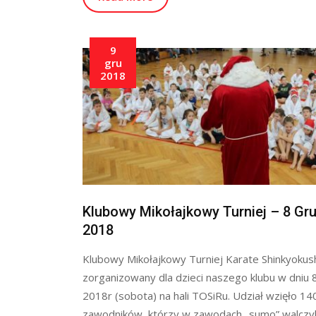
9
gru
2018
Klubowy Mikołajkowy Turniej – 8 Gr
2018
Klubowy Mikołajkowy Turniej Karate Shinkyokus
zorganizowany dla dzieci naszego klubu w dniu 
2018r (sobota) na hali TOSiRu. Udział wzięło 14
zawodników, którzy w zawodach „sumo” walczyl