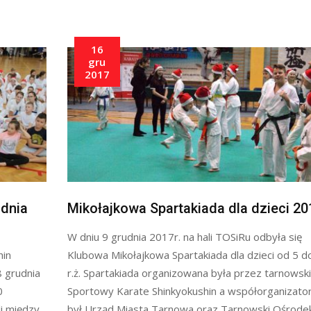
16
gru
2017
udnia
Mikołajkowa Spartakiada dla dzieci 20
W dniu 9 grudnia 2017r. na hali TOSiRu odbyła się
hin
Klubowa Mikołajkowa Spartakiada dla dzieci od 5 d
8 grudnia
r.ż. Spartakiada organizowana była przez tarnowski
0
Sportowy Karate Shinkyokushin a współorganizato
i między
był Urząd Miasta Tarnowa oraz Tarnowski Ośrode