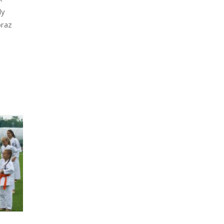
dy
oraz