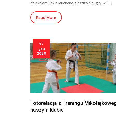
atrakcjami jak dmuchana zjeżdżalnia, gry w […]
Read More
12
gru
2020
Fotorelacja z Treningu Mikołajkowe
naszym klubie