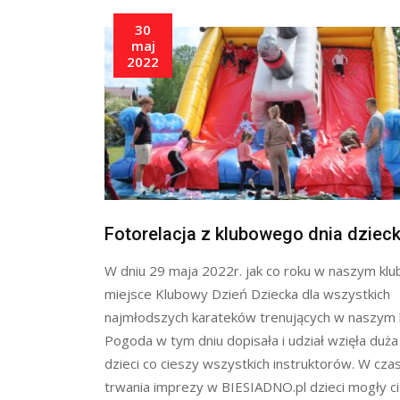
30
maj
2022
Fotorelacja z klubowego dnia dziec
W dniu 29 maja 2022r. jak co roku w naszym klub
miejsce Klubowy Dzień Dziecka dla wszystkich
najmłodszych karateków trenujących w naszym k
Pogoda w tym dniu dopisała i udział wzięła duża 
dzieci co cieszy wszystkich instruktorów. W cza
trwania imprezy w BIESIADNO.pl dzieci mogły ci