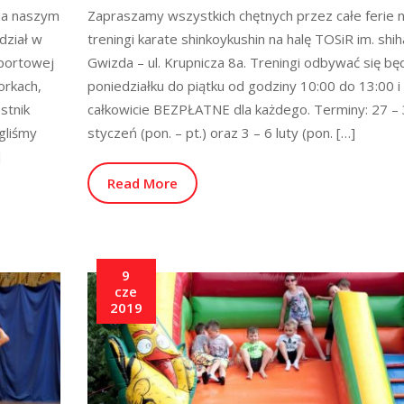
 na naszym
Zapraszamy wszystkich chętnych przez całe ferie 
dział w
treningi karate shinkoykushin na halę TOSiR im. shi
sportowej
Gwizda – ul. Krupnicza 8a. Treningi odbywać się bę
workach,
poniedziałku do piątku od godziny 10:00 do 13:00 i
stnik
całkowicie BEZPŁATNE dla każdego. Terminy: 27 –
gliśmy
styczeń (pon. – pt.) oraz 3 – 6 luty (pon. […]
]
Read More
9
cze
2019