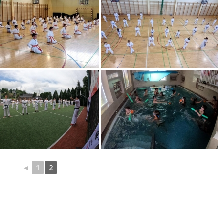
◄
1
2