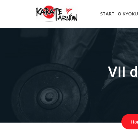
START
O KYOKU
VII 
Ho