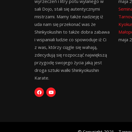
wyrzeczeń i litry potu wylanego w
maja 
sali Dojo, stali się autentycznymi
Semina
mistrzami. Mamy także nadzieję iż
Tarno
uda nam się przekonać was że
Kyokus
Shinkyokushin to także dobra zabawa
Małopo
i wspaniali ludzie co spowoduje iż Ci
maja 
z was, którzy ciągle się wahają,
zdecydują się rozpocząć największą
przygodę swojego życia jaką jest
droga sztuki walki Shinkyokushin
Karate.
© Copyright 2021 - Tarnow