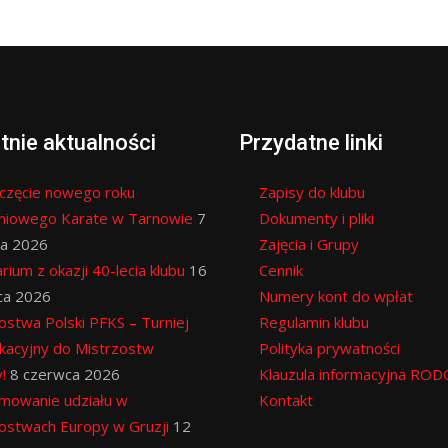
tnie aktualności
Przydatne linki
częcie nowego roku
Zapisy do klubu
eniowego Karate w Tarnowie
7
Dokumenty i pliki
ia 2026
Zajęcia i Grupy
rium z okazji 40-lecia klubu
16
Cennik
ca 2026
Numery kont do wpłat
ostwa Polski PFKS – Turniej
Regulamin klubu
ikacyjny do Mistrzostw
Polityka prywatności
!
8 czerwca 2026
Klauzula informacyjna ROD
mowanie udziału w
Kontakt
ostwach Europy w Gruzji
12