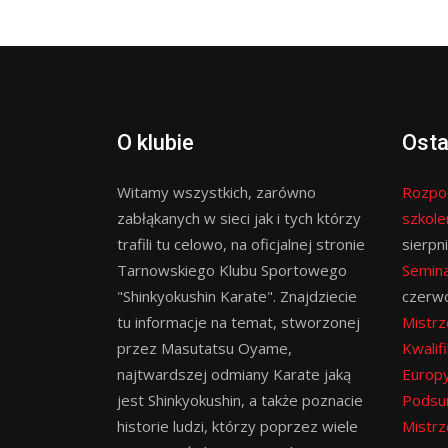
O klubie
Osta
Witamy wszystkich, zarówno
Rozpo
zabłąkanych w sieci jak i tych którzy
szkol
trafili tu celowo, na oficjalnej stronie
sierpn
Tarnowskiego Klubu Sportowego
Semina
"Shinkyokushin Karate". Znajdziecie
czerw
tu informacje na temat, stworzonej
Mistrz
przez Masutatsu Oyame,
Kwalif
najtwardszej odmiany Karate jaką
Europy
jest Shinkyokushin, a także poznacie
Podsu
historie ludzi, którzy poprzez wiele
Mistrz