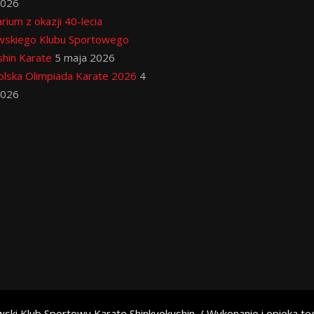
2026
rium z okazji 40-lecia
wskiego Klubu Sportowego
hin Karate
5 maja 2026
lska Olimpiada Karate 2026
4
2026
ski Klub Sportowy Karate Shinkyokushin. / Wykonanie i opieka te