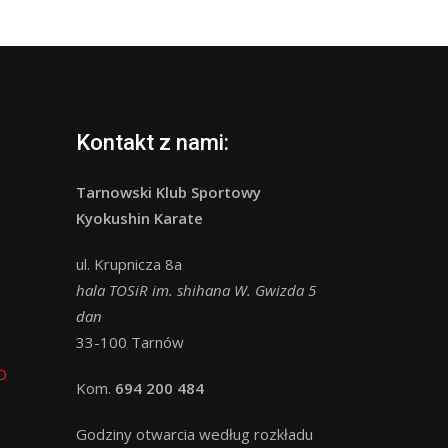
Kontakt z nami:
Tarnowski Klub Sportowy
Kyokushin Karate
ul. Krupnicza 8a
hala TOSiR im. shihana W. Gwizda 5
dan
33-100 Tarnów
O
Kom.
694 200 484
Godziny otwarcia według rozkładu