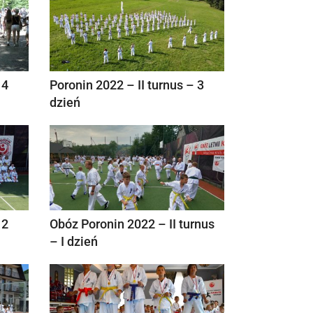
 4
Poronin 2022 – II turnus – 3
dzień
 2
Obóz Poronin 2022 – II turnus
– I dzień