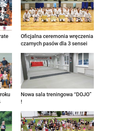
rate
Oficjalna ceremonia wręczenia
czarnych pasów dla 3 sensei
 roku
Nowa sala treningowa “DOJO”
4
!