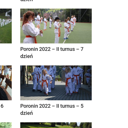
1
Poronin 2022 – II turnus – 7
dzień
 6
Poronin 2022 – II turnus – 5
dzień